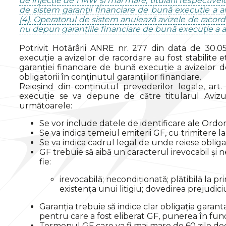
de injecție de 1 MW și mai mare, titularii respectivel
de sistem garanții financiare de bună execuție a av
(4). Operatorul de sistem anulează avizele de racordar
nu depun garanțiile financiare de bună execuție a a
Potrivit Hotărârii ANRE nr. 277 din data de 30.05
execuție a avizelor de racordare au fost stabilit
garanției financiare de bună execuție a avizelor d
obligatorii în conținutul garanțiilor financiare.
Reieșind din conținutul prevederilor legale, art
execuție se va depune de către titularul Avizul
următoarele:
Se vor include datele de identificare ale Ordo
Se va indica temeiul emiterii GF, cu trimitere la 
Se va indica cadrul legal de unde reiese oblig
GF trebuie să aibă un caracterul irevocabil și n
fie:
irevocabilă; necondiționată; plătibilă la p
existența unui litigiu; dovedirea prejudici
Garanția trebuie să indice clar obligația garant
pentru care a fost eliberat GF, punerea în fun
Termenul GF care va fi mai mare de 60 zile dec