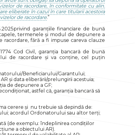
or avize sunt obligați să depună la operatorul
izelor de racordare, în conformitate cu alin.
e eliberate în cazul în care titularii acestora
vizelor de racordare
.”
.2025privind garanțiile financiare de bună
e etapele, termenele și modul de depunere a
e racordare, fără a fi impuse careva clauze
. 1774 Cod Civil, garanția bancară de bună
ui de racordare și va conține, cel puțin
natorului/Beneficiarului/Garantului;
AR și data eliberării/prelungirii acestuia;
ația de depunere a GF;
econdiționat, astfel că, garanția bancară să
rima cerere și nu trebuie să depindă de:
ului; acordul Ordonatorului sau altor terți;
ată (de exemplu: îndeplinirea condițiilor
cțiune a obiectului AR).
ât termenul de valabilitate al AR;