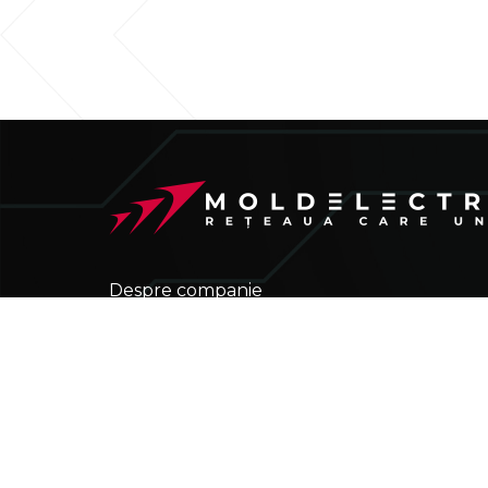
Despre companie
Activitatea de producere
Piața energiei electrice
Managementul rețelei de transport
Achiziții și finanțe
Media