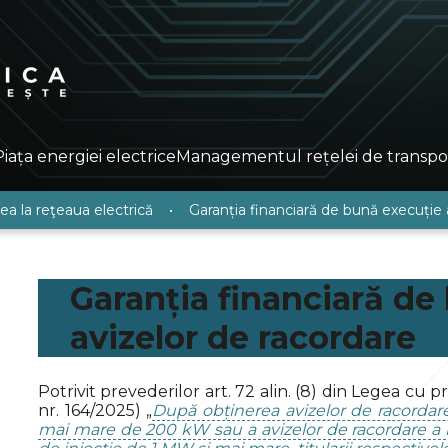
Piața energiei electrice
Managementul rețelei de transpo
a la reţeaua electrică
•
Garanția financiară de bună execuție 
Garanția financiară de
avizelor de racordare
Potrivit prevederilor art. 72 alin. (8) din Legea cu p
nr. 164/2025) „
După obținerea avizelor de racordare 
mai mare de 200 kW sau a avizelor de racordare a in