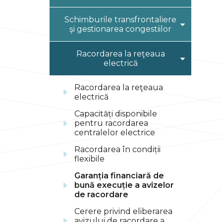
economici
Schimburile transfrontaliere
Calitatea serviciilor
şi gestionarea congestiilor
Informații generale
Racordarea la reţeaua
electrică
Alocarea MD-RO
Alocarea UA-MD
Racordarea la reţeaua
electrică
Capacități disponibile
pentru racordarea
centralelor electrice
Racordarea în condiții
flexibile
Garanția financiară de
bună execuție a avizelor
de racordare
Cerere privind eliberarea
avizului de racordare a