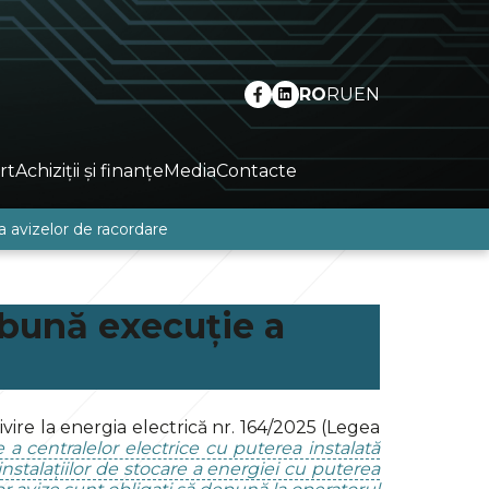
RO
RU
EN
rt
Achiziții și finanțe
Media
Contacte
a avizelor de racordare
 bună execuție a
rivire la energia electrică nr. 164/2025 (Legea
a centralelor electrice cu puterea instalată
stalațiilor de stocare a energiei cu puterea