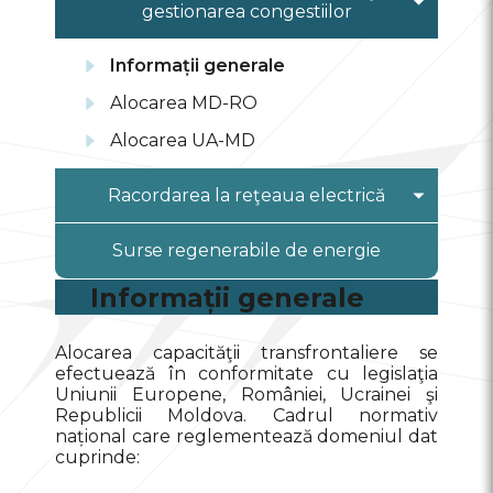
gestionarea congestiilor
Informații generale
Alocarea MD-RO
Alocarea UA-MD
Racordarea la reţeaua electrică
Racordarea la reţeaua electrică
Surse regenerabile de energie
Capacități disponibile pentru
Informații generale
racordarea centralelor electrice
Racordarea în condiții flexibile
Alocarea capacităţii transfrontaliere se
efectuează în conformitate cu legislaţia
Garanția financiară de bună
Uniunii Europene, României, Ucrainei şi
execuție a avizelor de racordare
Republicii Moldova. Cadrul normativ
național care reglementează domeniul dat
Cerere privind eliberarea avizului
cuprinde:
de racordare a centralei electrice