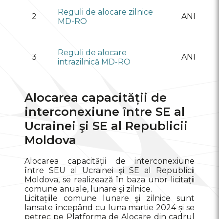
Reguli de alocare zilnice
2
ANRE
MD-RO
Reguli de alocare
3
ANRE
intrazilnică MD-RO
Alocarea capacității de
interconexiune între SE al
Ucrainei şi SE al Republicii
Moldova
Alocarea capacității de interconexiune
între SEU al Ucrainei şi SE al Republicii
Moldova, se realizează în baza unor licitații
comune anuale, lunare şi zilnice.
Licitațiile comune lunare şi zilnice sunt
lansate începând cu luna martie 2024 și se
petrec pe Platforma de Alocare din cadrul