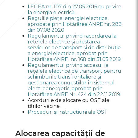
Cerere privind eliberarea avizului
LEGEA nr. 107 din 27.05.2016 cu privire
de racordare a instalației de
la energia electrică
utilizare
Regulile pieței energiei electrice,
aprobate prin Hotărârea ANRE nr. 283
din 07.08.2020
Regulamentul privind racordarea la
rețelele electrice și prestarea
serviciilor de transport și de distribuție
a energiei electrice, aprobat prin
Hotărârea ANRE nr. 168 din 31.05.2019
Regulamentul privind accesul la
reţelele electrice de transport pentru
schimburile transfrontaliere şi
gestionarea congestiilor în sistemul
electroenergetic, aprobat prin
Hotărârea ANRE Nr. 424 din 22.11.2019
Acordurile de alocare cu OST ale
țărilor vecine
Proceduri și instrucțiuni ale OST
Alocarea capacității de