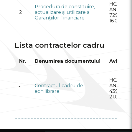
HCA al
Procedura de constituire,
ANRE nr.
2
actualizare și utilizare a
729 din
Garanţiilor Financiare
16.09.202
Lista contractelor cadru
Nr.
Denumirea documentului
Avizat
HCA al
Contractul cadru de
ANRE nr.
1
echilibrare
439 din
21.07.202