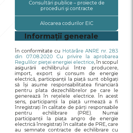
Informații generale
Consultări publice – proiecte de
cadru
proceduri şi contracte
Lista procedurilor și contractelor
Înregistrare PEE
cadru
Alocarea codurilor EIC
Rezultate pe Piața energiei
Înregistrare FSE pe piața serviciilor
electrice de echilibrare
de sistem
Informații generale
Rezultate pe Piața serviciilor de
sistem
În conformitate cu
Hotărâre ANRE nr. 283
din 07.08.2020 Cu privire la aprobarea
Licitația achiziții servicii de
Regulilor pieţei energiei electrice
, în scopul
echilibrare
asigurării echilibrului între producere,
import, export și consum de energie
electrică, participanții la piață sunt obligați
să își asume responsabilitatea financiară
pentru plata dezechilibrelor pe care le
generează în rețelele electrice. În acest
sens, participanții la piață urmează a fi
înregistrați în calitate de părți responsabile
pentru echilibrare (PRE). Numai
participanții la piața angro de energie
electrică înregistrați în calitate de PRE, care
au semnate contracte de echilibrare cu