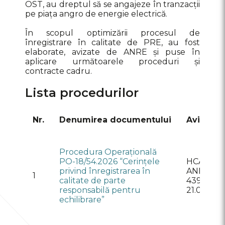
OST, au dreptul să se angajeze în tranzacții
pe piața angro de energie electrică.
În scopul optimizării procesul de
înregistrare în calitate de PRE, au fost
elaborate, avizate de ANRE și puse în
aplicare următoarele proceduri și
contracte cadru.
Lista procedurilor
Nr.
Denumirea documentului
Avizat
Procedura Operațională
PO-18/54.2026 “Cerințele
HCA al
privind înregistrarea în
ANRE nr.
1
calitate de parte
439 din
responsabilă pentru
21.07.202
echilibrare”