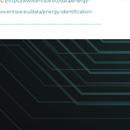
C (
https://www.entsoe.eu/data/energy-
ww.entsoe.eu/data/energy-identification-