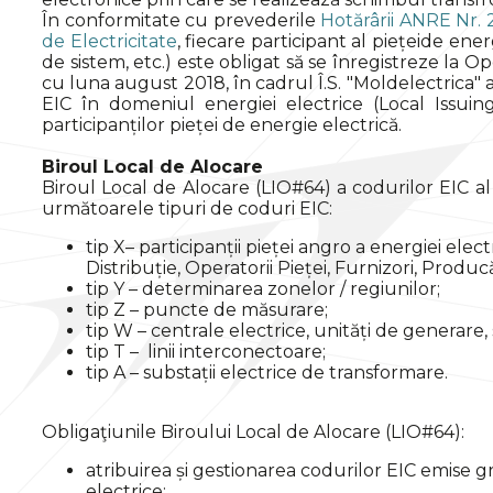
În conformitate cu prevederile
Hotărârii ANRE Nr. 
de Electricitate
, fiecare participant al piețeide ene
de sistem, etc.) este obligat să se înregistreze la
cu luna august 2018, în cadrul Î.S. "Moldelectrica" 
EIC în domeniul energiei electrice (Local Issui
participanților pieței de energie electrică.
Biroul Local de
Alocare
Biroul Local de Alocare (LIO#64) a codurilor EIC al 
următoarele tipuri de coduri EIC:
tip X– participanții pieței angro a energiei elec
Distribuție, Operatorii Pieței, Furnizori, Producăt
tip Y – determinarea zonelor / regiunilor;
tip Z – puncte de măsurare;
tip W – centrale electrice, unități de generare,
tip T – linii interconectoare;
tip A – substații electrice de transformare.
Obligaţiunile Biroului Local de Alocare (LIO#64):
atribuirea și gestionarea codurilor EIC emise gr
electrice;