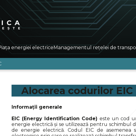
Piața energiei electrice
Managementul rețelei de transpo
C
Alocarea codurilor EIC
Informații generale
ЕІС (Energy Identification Code)
este un cod uni
energie electrică și se utilizează pentru schimbul 
de energie electrică. Codul ЕІС de asemenea s
electronice prin care se realizează schimbul transfro