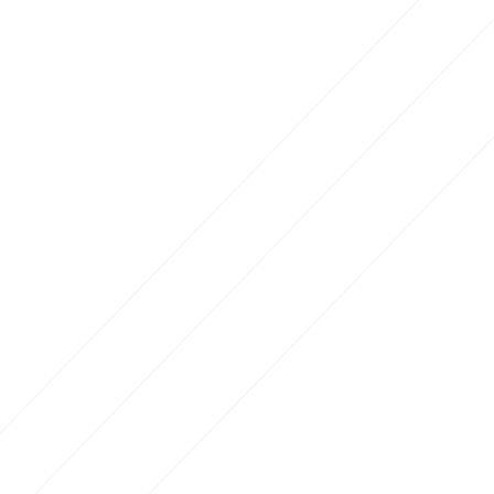
Rezultate pe Piața
serviciilor de sistem
Licitația achiziții servicii de
echilibrare