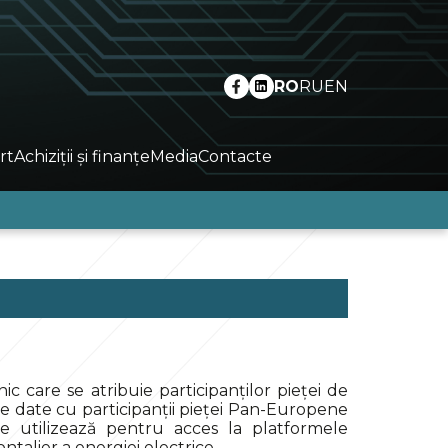
RO
RU
EN
rt
Achiziții și finanțe
Media
Contacte
c care se atribuie participanților pieței de
de date cu participanții pieței Pan-Europene
e utilizează pentru acces la platformele
ntalier a energiei electrice.