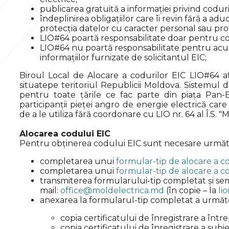
publicarea gratuită a informației privind coduri
îndeplinirea obligațiilor care îi revin fără a adu
protecția datelor cu caracter personal sau prot
LIO#64 poartă responsabilitate doar pentru co
LIO#64 nu poartă responsabilitate pentru acurat
informațiilor furnizate de solicitantul EIC;
Biroul Local de Alocare a codurilor EIC LIO#64 a
situatepe teritoriul Republicii Moldova. Sistemul
pentru toate țările ce fac parte din piața Pan-E
participanții pieței angro de energie electrică car
de a le utiliza fără coordonare cu LIO nr. 64 al Î.S. "
Alocarea codului EIC
Pentru obținerea codului EIC sunt necesare următ
completarea unui
formular-tip de alocare a co
completarea unui
formular
-tip
de alocare a c
transmiterea formularului-tip completat și sem
mail:
office@moldelectrica.md
(în copie – la
li
anexarea la formularul-tip completat a urmă
copia certificatului de înregistrare a între
copia certificatului de înregistrare a sub