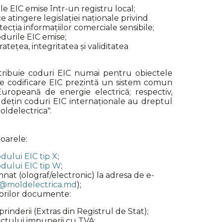
le EIC emise într-un registru local;
ce atingere legislației naționale privind
ecția informațiilor comerciale sensibile;
durile EIC emise;
ețea, integritatea și validitatea
tribuie coduri EIC numai pentru obiectele
 de codificare EIC prezintă un sistem comun
uropeană de energie electrică; respectiv,
e dețin coduri EIC internaționale au dreptul
Moldelectrica".
oarele:
dului EIC tip X
;
odului EIC tip W
;
nat (olograf/electronic) la adresa de e-
o@moldelectrica.md
);
torilor documente:
prinderii (Extras din Registrul de Stat);
iectului impunerii cu TVA;