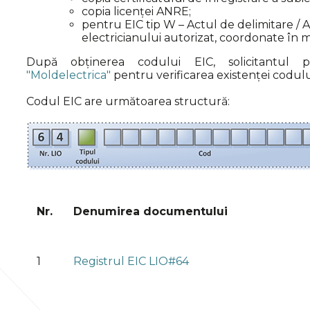
copia licenței ANRE;
pentru EIC tip W – Actul de delimitare /
electricianului autorizat, coordonate în m
După obținerea codului EIC, solicitantul 
"Moldelectrica"
pentru verificarea existenței codulu
Codul EIC are următoarea structură:
Nr.
Denumirea documentului
1
Registrul EIC LIO#64