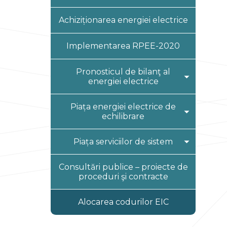
Înregistrare PRE
Achiziționarea energiei electrice
Sistem informațional “Piața
angro a energiei electrice”
Implementarea RPEE-2020
Moduri alternative de
transmitere a informației
Pronosticul de bilanţ al
energiei electrice
Prețurile DEZ
Balanţа lunară
Piața energiei electrice de
echilibrare
Pronosticul anual
Informații generale
Piața serviciilor de sistem
Lista procedurilor și
Informații generale
Consultări publice – proiecte de
contractelor cadru
proceduri şi contracte
Lista procedurilor și
Înregistrare PEE
contractelor cadru
Alocarea codurilor EIC
Rezultate pe Piața
Înregistrare FSE pe piața
energiei electrice de
serviciilor de sistem
echilibrare