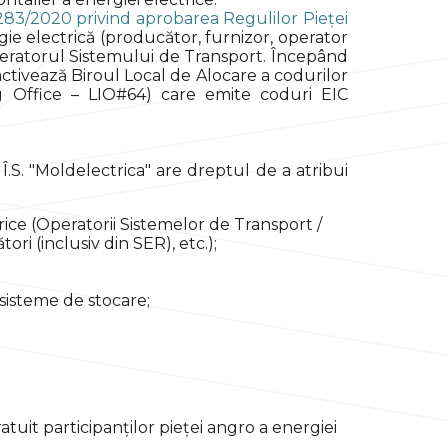
283/2020 privind aprobarea Regulilor Pieței
rgie electrică (producător, furnizor, operator
 Operatorul Sistemului de Transport. Începând
activează Biroul Local de Alocare a codurilor
ng Office – LIO#64) care emite coduri EIC
Î.S. "Moldelectrica" are dreptul de a atribui
trice (Operatorii Sistemelor de Transport /
ori (inclusiv din SER), etc.);
 sisteme de stocare;
atuit participanților pieței angro a energiei