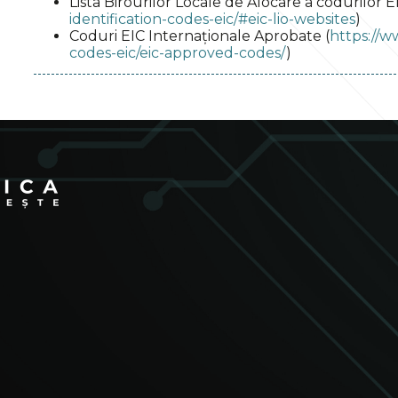
Lista Birourilor Locale de Alocare a codurilor EI
identification-codes-eic/#eic-lio-websites
)
Coduri EIC Internaționale Aprobate (
https://w
codes-eic/eic-approved-codes/
)