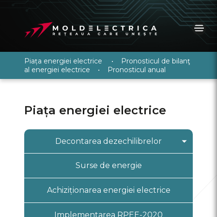
Piața energiei electrice
•
Pronosticul de bilanţ
al energiei electrice
•
Pronosticul anual
Piața energiei electrice
Decontarea dezechilibrelor
Informații generale
Surse de energie
Înregistrare PRE
Achiziționarea energiei electrice
Sistem informațional “Piața angro
a energiei electrice”
Implementarea RPEE-2020