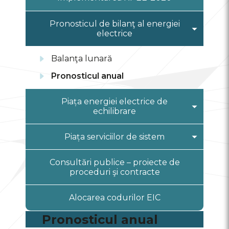
Moduri alternative de transmitere
a informației
Pronosticul de bilanţ al energiei
electrice
Prețurile DEZ
Balanţа lunară
Pronosticul anual
Piața energiei electrice de
echilibrare
Informații generale
Piața serviciilor de sistem
Lista procedurilor și contractelor
Informații generale
Consultări publice – proiecte de
cadru
proceduri şi contracte
Lista procedurilor și contractelor
Înregistrare PEE
cadru
Alocarea codurilor EIC
Rezultate pe Piața energiei
Înregistrare FSE pe piața serviciilor
electrice de echilibrare
de sistem
Pronosticul anual