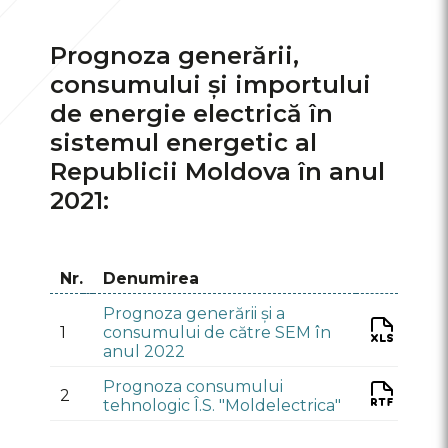
Rezultate pe Piața serviciilor de
sistem
Prognoza generării,
Licitația achiziții servicii de
consumului și importului
echilibrare
de energie electrică în
sistemul energetic al
Republicii Moldova în anul
2021:
Nr.
Denumirea
Prognoza generării și a
1
consumului de сătre SEM în
anul 2022
Prognoza consumului
2
tehnologic Î.S. "Moldelectrica"