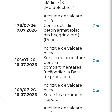
clădirile ÎS
„Moldelectrica”
Achiziție de valoare
mică
178/07-26
Construcții din
Conform
17.07.2026
beton armat (placi
RSAP
din b/a, grinzi etc.)
(Repetat)
Achiziție de valoare
mică
Servicii de proiectare
165/07-26
Conform
pentru
16.07.2026
RSAP
compartimentarea
încăperilor la Baza
de producere
Achiziție de valoare
168/07-26
mică
Conform
16.07.2026
Scule în asortiment.
RSAP
Repetat
Achiziție de valoare