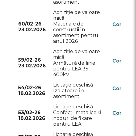
asortiment
Achiziție de valoare
mică
60/02-26
Materiale de
Conform
23.02.2026
construcții în
RSAP
asortiment pentru
anul 2026
Achiziție de valoare
mică
59/02-26
Conform
Armătură de linie
23.02.2026
RSAP
pentru LEA 35-
400kV
Licitație deschisă
54/02-26
Conform
Izolatoare în
18.02.2026
RSAP
asortiment
Licitație deschisă
53/02-26
Confecții metalice și
Conform
18.02.2026
noduri de fixare
RSAP
pentru LEA
Licitație deschisă