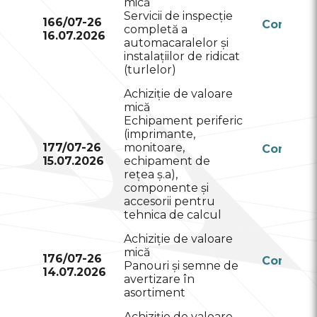
mică
Servicii de inspecție
166/07-26
Conform
completă a
16.07.2026
RSAP
automacaralelor și
instalațiilor de ridicat
(turlelor)
Achiziție de valoare
mică
Echipament periferic
(imprimante,
177/07-26
monitoare,
Conform
15.07.2026
echipament de
RSAP
rețea ș.a),
componente și
accesorii pentru
tehnica de calcul
Achiziție de valoare
mică
176/07-26
Conform
Panouri și semne de
14.07.2026
RSAP
avertizare în
asortiment
Achiziție de valoare