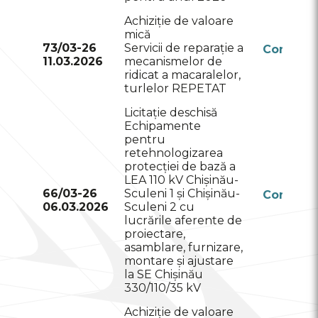
Achiziție de valoare
mică
73/03-26
Servicii de reparație a
Conform
11.03.2026
mecanismelor de
RSAP
ridicat a macaralelor,
turlelor REPETAT
Licitație deschisă
Echipamente
pentru
retehnologizarea
protecției de bază a
LEA 110 kV Chișinău-
66/03-26
Sculeni 1 și Chișinău-
Conform
06.03.2026
Sculeni 2 cu
RSAP
lucrările aferente de
proiectare,
asamblare, furnizare,
montare și ajustare
la SE Chișinău
330/110/35 kV
Achiziție de valoare