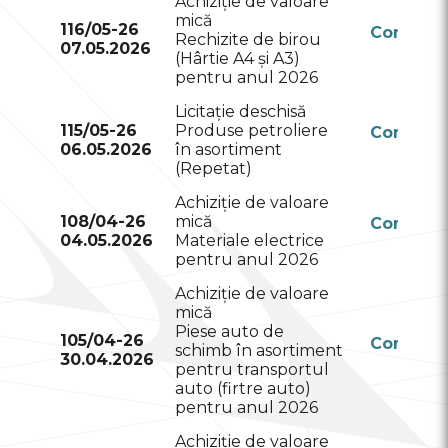
Achiziție de valoare
mică
116/05-26
Conform
Rechizite de birou
07.05.2026
RSAP
(Hârtie A4 și A3)
pentru anul 2026
Licitație deschisă
115/05-26
Produse petroliere
Conform
06.05.2026
în asortiment
RSAP
(Repetat)
Achiziție de valoare
108/04-26
mică
Conform
04.05.2026
Materiale electrice
RSAP
pentru anul 2026
Achiziție de valoare
mică
Piese auto de
105/04-26
Conform
schimb în asortiment
30.04.2026
RSAP
pentru transportul
auto (firtre auto)
pentru anul 2026
Achiziție de valoare