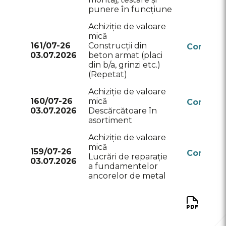
punere în funcțiune
Achiziție de valoare
mică
161/07-26
Construcții din
Conform
03.07.2026
beton armat (placi
RSAP
din b/a, grinzi etc.)
(Repetat)
Achiziție de valoare
160/07-26
mică
Conform
03.07.2026
Descărcătoare în
RSAP
asortiment
Achiziție de valoare
mică
159/07-26
Conform
Lucrări de reparație
03.07.2026
RSAP
a fundamentelor
ancorelor de metal
A
pa