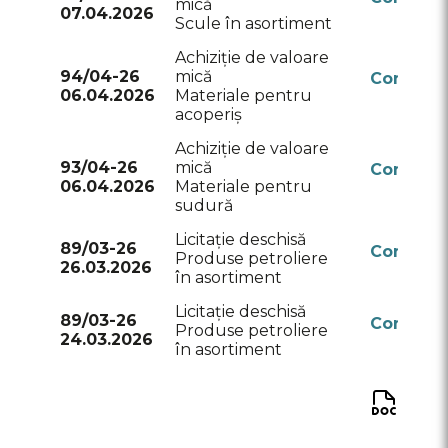
mică
07.04.2026
RSAP
Scule în asortiment
Achiziție de valoare
94/04-26
mică
Conform
06.04.2026
Materiale pentru
RSAP
acoperiș
Achiziție de valoare
93/04-26
mică
Conform
06.04.2026
Materiale pentru
RSAP
sudură
Licitație deschisă
89/03-26
Conform
Produse petroliere
26.03.2026
RSAP
în asortiment
Licitație deschisă
89/03-26
Conform
Produse petroliere
24.03.2026
RSAP
în asortiment
A
pa