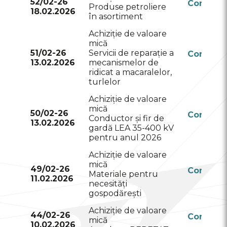
52/02-26
Conform
Produse petroliere
18.02.2026
RSAP
în asortiment
Achiziție de valoare
mică
51/02-26
Servicii de reparație a
Conform
13.02.2026
mecanismelor de
RSAP
ridicat a macaralelor,
turlelor
Achiziție de valoare
mică
50/02-26
Conform
Conductor și fir de
13.02.2026
RSAP
gardă LEA 35-400 kV
pentru anul 2026
Achiziție de valoare
mică
49/02-26
Conform
Materiale pentru
11.02.2026
RSAP
necesități
gospodărești
Achiziție de valoare
44/02-26
Conform
mică
10.02.2026
RSAP