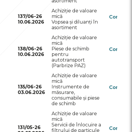
asortiment
Achiziție de valoare
137/06-26
mică
Conform
10.06.2026
Vopsea și diluanți în
RSAP
asortiment
Achiziție de valoare
mică
138/06-26
Piese de schimb
Conform
10.06.2026
pentru
RSAP
autotransport
(Parbrize PAZ)
Achiziție de valoare
mică
135/06-26
Instrumente de
Conform
03.06.2026
măsurare,
RSAP
consumabile și piese
de schimb
Achiziție de valoare
mică
Servicii de înlocuire a
131/05-26
Conform
filtrului de particule