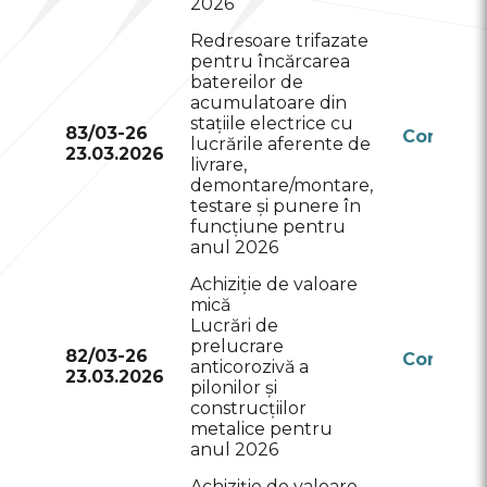
2026
Redresoare trifazate
pentru încărcarea
batereilor de
acumulatoare din
stațiile electrice cu
83/03-26
Conform
lucrările aferente de
23.03.2026
RSAP
livrare,
demontare/montare,
testare și punere în
funcțiune pentru
anul 2026
Achiziție de valoare
mică
Lucrări de
prelucrare
82/03-26
Conform
anticorozivă a
23.03.2026
RSAP
pilonilor și
construcțiilor
metalice pentru
anul 2026
Achiziție de valoare