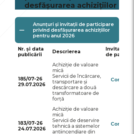
Proiectul de interconectare a
desfășurarea achizițiilor
sistemelor electroenergetice
Moldova-România
Construcția noului sediu Î.S.
Anunțuri și invitații de participare
—
„Moldelectrica”
privind desfășurarea achizițiilor
pentru anul 2026
Proiectul de dezvoltare a
sistemului electroenergetic
Nr. și data
Invitație /
Descrierea
publicării
de partici
Achiziție de valoare
mică
Servicii de încărcare,
185/07-26
Conform
transportare și
29.07.2026
RSAP
descărcare a două
transformatoare de
forță
Achiziție de valoare
mică
Servicii de deservire
183/07-26
Conform
tehnică a sistemelor
24.07.2026
RSAP
antiincendiare din