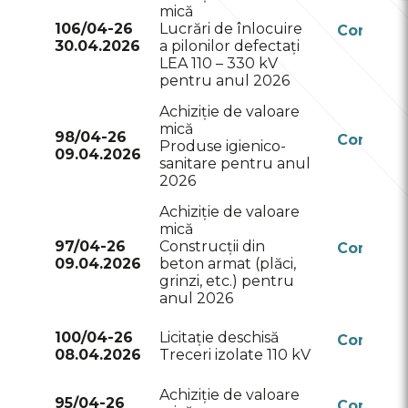
mică
106/04-26
Lucrări de înlocuire
Conform
30.04.2026
a pilonilor defectați
RSAP
LEA 110 – 330 kV
pentru anul 2026
Achiziție de valoare
mică
98/04-26
Conform
Produse igienico-
09.04.2026
RSAP
sanitare pentru anul
2026
Achiziție de valoare
mică
97/04-26
Construcții din
Conform
09.04.2026
beton armat (plăci,
RSAP
grinzi, etc.) pentru
anul 2026
100/04-26
Licitație deschisă
Conform
08.04.2026
Treceri izolate 110 kV
RSAP
Achiziție de valoare
95/04-26
Conform