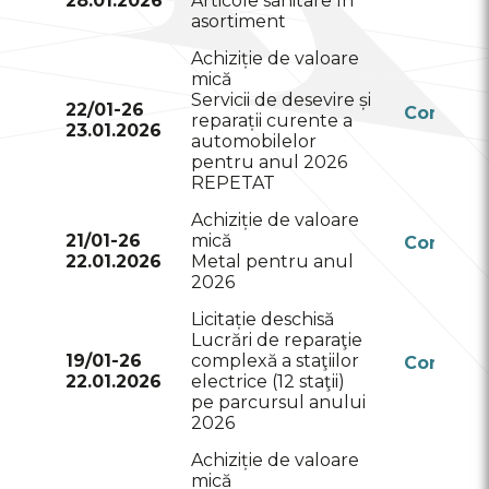
28.01.2026
Articole sanitare în
RSAP
asortiment
Achiziție de valoare
mică
Servicii de desevire și
22/01-26
Conform
reparații curente a
23.01.2026
RSAP
automobilelor
pentru anul 2026
REPETAT
Achiziție de valoare
21/01-26
mică
Conform
22.01.2026
Metal pentru anul
RSAP
2026
Licitație deschisă
Lucrări de reparaţie
19/01-26
complexă a staţiilor
Conform
22.01.2026
electrice (12 staţii)
RSAP
pe parcursul anului
2026
Achiziție de valoare
mică