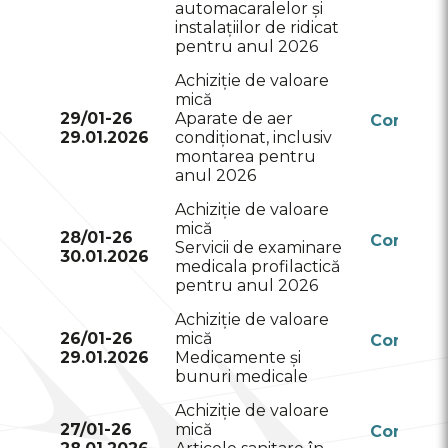
automacaralelor și
instalațiilor de ridicat
pentru anul 2026
Achiziție de valoare
mică
29/01-26
Aparate de aer
Conform
29.01.2026
condiționat, inclusiv
RSAP
montarea pentru
anul 2026
Achiziție de valoare
mică
28/01-26
Conform
Servicii de examinare
30.01.2026
RSAP
medicala profilactică
pentru anul 2026
Achiziție de valoare
26/01-26
mică
Conform
29.01.2026
Medicamente și
RSAP
bunuri medicale
Achiziție de valoare
27/01-26
mică
Conform