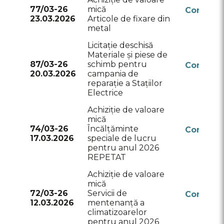
77/03-26
mică
Conform
23.03.2026
Articole de fixare din
RSAP
metal
Licitație deschisă
Materiale și piese de
87/03-26
schimb pentru
Conform
20.03.2026
campania de
RSAP
reparație a Stațiilor
Electrice
Achiziție de valoare
mică
74/03-26
Încălțăminte
Conform
17.03.2026
speciale de lucru
RSAP
pentru anul 2026
REPETAT
Achiziție de valoare
mică
72/03-26
Servicii de
Conform
12.03.2026
mentenanță a
RSAP
climatizoarelor
pentru anul 2026