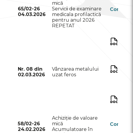
mică
65/02-26
Servicii de examinare
Conform
04.03.2026
medicala profilactică
RSAP
pentru anul 2026
REPETAT
A
pa
C
co
Nr. 08 din
Vânzarea metalului
02.03.2026
uzat feros
de
b
Fo
Ec
Achiziție de valoare
58/02-26
mică
Conform
24.02.2026
Acumulatoare în
RSAP