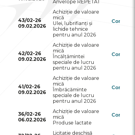
Anvelope REPETAT
Achiziție de valoare
mică
43/02-26
Conform
Ulei, lubrifianți și
09.02.2026
RSAP
lichide tehnice
pentru anul 2026
Achiziție de valoare
mică
42/02-26
Conform
Încălțămintei
09.02.2026
RSAP
speciale de lucru
pentru anul 2026
Achiziție de valoare
mică
41/02-26
Conform
Îmbrăcăminte
09.02.2026
RSAP
speciale de lucru
pentru anul 2026
Achiziție de valoare
36/02-26
Conform
mică
06.02.2026
RSAP
Produse lactate
Licitație deschisă