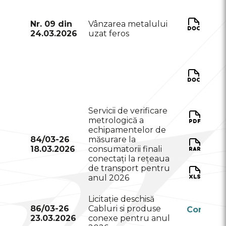
C
co
Nr. 09 din
Vânzarea metalului
24.03.2026
uzat feros
de
b
Fo
Ec
Servicii de verificare
A
metrologică a
pa
echipamentelor de
84/03-26
măsurare la
Sp
18.03.2026
consumatorii finali
conectați la rețeaua
de transport pentru
F
anul 2026
d
Licitație deschisă
86/03-26
Cabluri si produse
Conform
23.03.2026
conexe pentru anul
RSAP