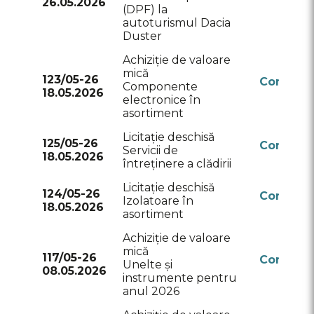
26.05.2026
RSAP
(DPF) la
autoturismul Dacia
Duster
Achiziție de valoare
mică
123/05-26
Conform
Componente
18.05.2026
RSAP
electronice în
asortiment
Licitație deschisă
125/05-26
Conform
Servicii de
18.05.2026
RSAP
întreținere a clădirii
Licitație deschisă
124/05-26
Conform
Izolatoare în
18.05.2026
RSAP
asortiment
Achiziție de valoare
mică
117/05-26
Conform
Unelte și
08.05.2026
RSAP
instrumente pentru
anul 2026