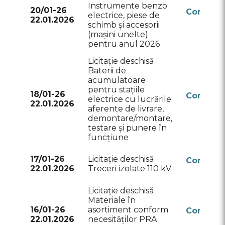
Instrumente benzo
20/01-26
Conform
electrice, piese de
22.01.2026
RSAP
schimb și accesorii
(mașini unelte)
pentru anul 2026
Licitație deschisă
Baterii de
acumulatoare
pentru stațiile
18/01-26
Conform
electrice cu lucrările
22.01.2026
RSAP
aferente de livrare,
demontare/montare,
testare și punere în
funcțiune
17/01-26
Licitație deschisă
Conform
22.01.2026
Treceri izolate 110 kV
RSAP
Licitație deschisă
Materiale în
16/01-26
asortiment conform
Conform
22.01.2026
necesităților PRA
RSAP