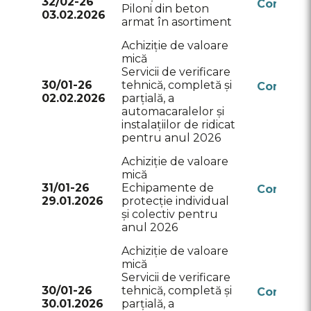
32/02-26
Conform
Piloni din beton
03.02.2026
RSAP
armat în asortiment
Achiziție de valoare
mică
Servicii de verificare
30/01-26
tehnică, completă și
Conform
02.02.2026
parțială, a
RSAP
automacaralelor și
instalațiilor de ridicat
pentru anul 2026
Achiziție de valoare
mică
31/01-26
Echipamente de
Conform
29.01.2026
protecție individual
RSAP
și colectiv pentru
anul 2026
Achiziție de valoare
mică
Servicii de verificare
30/01-26
tehnică, completă și
Conform
30.01.2026
parțială, a
RSAP