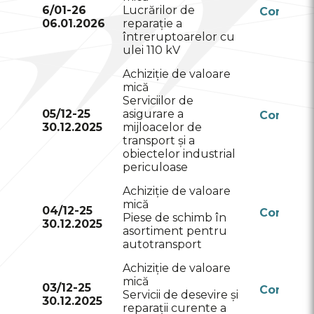
6/01-26
Lucrărilor de
Conform
06.01.2026
reparație a
RSAP
întreruptoarelor cu
ulei 110 kV
Achiziție de valoare
mică
Serviciilor de
05/12-25
asigurare a
Conform
30.12.2025
mijloacelor de
RSAP
transport și a
obiectelor industrial
periculoase
Achiziție de valoare
mică
04/12-25
Conform
Piese de schimb în
30.12.2025
RSAP
asortiment pentru
autotransport
Achiziție de valoare
mică
03/12-25
Conform
Servicii de desevire și
30.12.2025
RSAP
reparații curente a