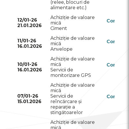
(relee, blocuri de
alimentare etc.)
Achiziție de valoare
12/01-26
Conform
mică
21.01.2026
RSAP
Ciment
Achiziție de valoare
11/01-26
Conform
mică
16.01.2026
RSAP
Anvelope
Achiziție de valoare
10/01-26
mică
Conform
16.01.2026
Servicii de
RSAP
monitorizare GPS
Achiziție de valoare
mică
07/01-26
Servicii de
Conform
15.01.2026
reîncărcare și
RSAP
reparație a
stingătoarelor
Achiziție de valoare
mică