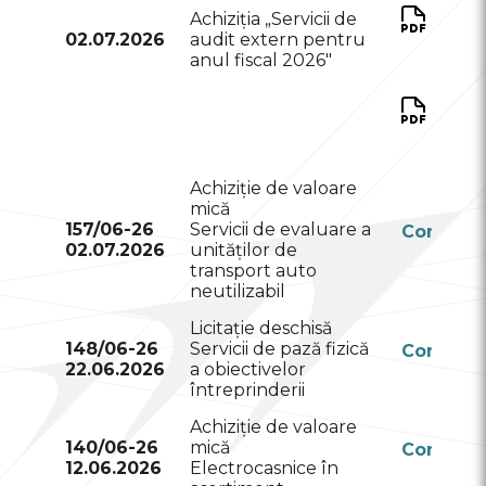
Ca
Achiziția „Servicii de
sar
02.07.2026
audit extern pentru
anul fiscal 2026"
P
con
d
Achiziție de valoare
mică
157/06-26
Servicii de evaluare a
Conform
02.07.2026
unităților de
RSAP
transport auto
neutilizabil
Licitație deschisă
148/06-26
Servicii de pază fizică
Conform
22.06.2026
a obiectivelor
RSAP
întreprinderii
Achiziție de valoare
140/06-26
mică
Conform
12.06.2026
Electrocasnice în
RSAP