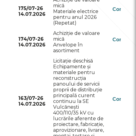
mică
175/07-26
Conform
Materiale electrice
14.07.2026
RSAP
pentru anul 2026
(Repetat)
Achiziție de valoare
174/07-26
mică
Conform
14.07.2026
Anvelope în
RSAP
asortiment
Licitație deschisă
Echipamente și
materiale pentru
reconstrucția
panoului de servicii
proprii de distribuție
principală curent
163/07-26
Conform
continuu la SE
14.07.2026
RSAP
Vulcănești
400/110/35 kV cu
lucrările aferente de
proiectare, fabricație,
aprovizionare, livrare,
montaj, testare și