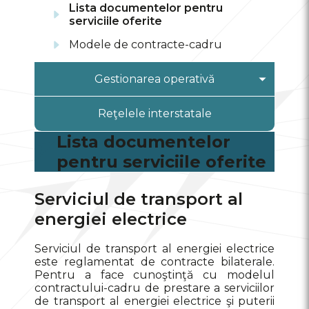
Lista documentelor pentru
serviciile oferite
Modele de contracte-cadru
Gestionarea operativă
Raport operativ
Reţelele interstatale
Informații operative și tehnice
Lista documentelor
pentru serviciile oferite
Starea sistemului energetic
Serviciul de transport al
energiei electrice
Serviciul de transport al energiei electrice
este reglamentat de contracte bilaterale.
Pentru a face cunoştinţă cu modelul
contractului-cadru de prestare a serviciilor
de transport al energiei electrice şi puterii