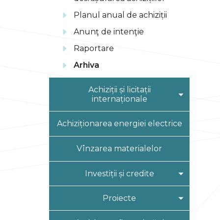
Planul anual de achiziții
Anunţ de intenţie
Raportare
Arhiva
Achiziții și licitații
internaționale
Interconectarea
Achiziționarea energiei electrice
sistemelor energetice MD-
RO
Vînzarea materialelor
Interconectarea
sistemelor energetice MD-
Investiții și credite
RO, faza II
Proiectul reabilitarea
Strategia de investiții
Proiecte
rețelei de transport a Î.S.
Moldelectrica
Planul de investiții