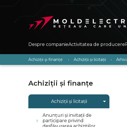
Despre companie
Activitatea de producere
Achiziții și finanțe
•
Achiziții și licitații
•
Arhiv
Achiziții și finanțe
Achiziții și licitații
Anunțuri și invitații de
participare privind
desfășurarea achizițiilor