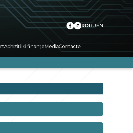
RO
RU
EN
rt
Achiziții și finanțe
Media
Contacte