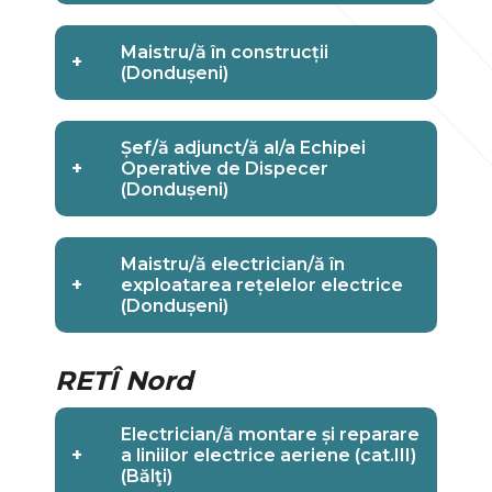
Maistru/ă în construcții
+
(Dondușeni)
Șef/ă adjunct/ă al/a Echipei
+
Operative de Dispecer
(Dondușeni)
Maistru/ă electrician/ă în
+
exploatarea rețelelor electrice
(Dondușeni)
RETÎ Nord
Electrician/ă montare și reparare
+
a liniilor electrice aeriene (cat.III)
(Bălţi)