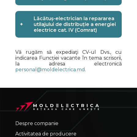
Lăcătuș-electrician la repararea
+
utilajului de distribuție a energiei
electrice cat. IV (Comrat)
Vă rugăm să expediaţi CV-ul Dvs., cu
indicarea Funcției vacante în tema scrisorii,
la adresa electronică
personal@moldelectrica.md
.
Despre companie
Activitatea de producere