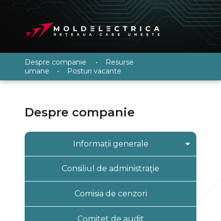
Despre companie
•
Resurse
umane
•
Posturi vacante
Despre companie
Informații generale
Istoria întreprinderii
Consiliul de administraţie
Istoria sistemului energetic al RM
Comisia de cenzori
Sarcinile operatorului de sistem
Funcţiile principale ale
Comitet de audit