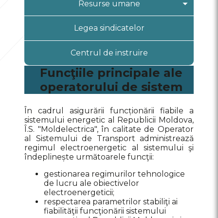
Structura întreprinderii
Resurse umane
Statutul întreprinderii
Administraţia întreprinderii
Cariera la Î.S. „Moldelectrica”
Legea sindicatelor
Program de conformitate
Administraţia sucursalelor
Posturi vacante
Transparență
Sucursala “RETÎ Nord-Vest”
Centrul de instruire
Sucursala “RETÎ Nord”
Funcţiile principale ale
operatorului de sistem
Sucursala “RETÎ Centru”
Sucursala “RETÎ Sud”
În cadrul asigurării funcționării fiabile a
sistemului energetic al Republicii Moldova,
Î.S. "Moldelectrica", în calitate de Operator
al Sistemului de Transport administrează
regimul electroenergetic al sistemului şi
îndeplinește următoarele funcţii:
gestionarea regimurilor tehnologice
de lucru ale obiectivelor
electroenergeticii;
respectarea parametrilor stabiliţi ai
fiabilităţii funcţionării sistemului