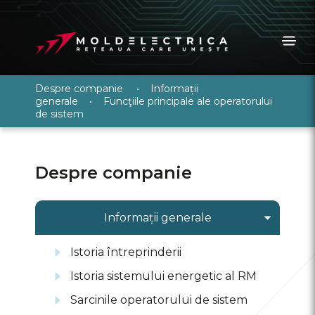
Despre companie
•
Informații
generale
•
Funcţiile principale ale operatorului
de sistem
Despre companie
Informații generale
Istoria întreprinderii
Istoria sistemului energetic al RM
Sarcinile operatorului de sistem